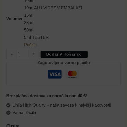
105ml
10ml ALU VIDEZ V EMBALAŽI
15ml
Volumen
33ml
50ml
5ml TESTER
Počisti
-
+
Dodaj V Košarico
Zagotovljeno varno plačilo
Brezplačna dostava za naročila nad 40 €!
Linija High Quality – naša zaveza k najvišji kakovosti!
Varna plačila
Opis