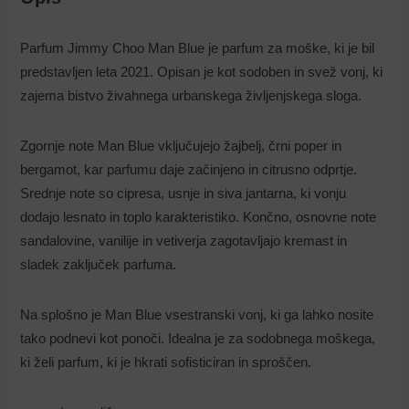
Parfum Jimmy Choo Man Blue je parfum za moške, ki je bil
predstavljen leta 2021. Opisan je kot sodoben in svež vonj, ki
zajema bistvo živahnega urbanskega življenjskega sloga.
Zgornje note Man Blue vključujejo žajbelj, črni poper in
bergamot, kar parfumu daje začinjeno in citrusno odprtje.
Srednje note so cipresa, usnje in siva jantarna, ki vonju
dodajo lesnato in toplo karakteristiko. Končno, osnovne note
sandalovine, vanilije in vetiverja zagotavljajo kremast in
sladek zaključek parfuma.
Na splošno je Man Blue vsestranski vonj, ki ga lahko nosite
tako podnevi kot ponoči. Idealna je za sodobnega moškega,
ki želi parfum, ki je hkrati sofisticiran in sproščen.