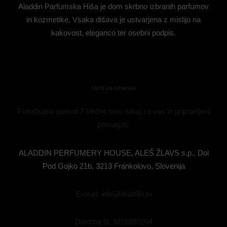
Aladdin Parfumska Hiša je dom skrbno izbranih parfumov
in kozmetike. Vsaka dišava je ustvarjena z mislijo na
kakovost, eleganco ter osebni podpis.
skrb za stranke
Potrebujete pomoč? Vedno smo tukaj za vas in pripravljeni
pomagati.
ALADDIN PERFUMERY HOUSE, ALEŠ ŽLAVS s.p., Dol
Pod Gojko 21b, 3213 Frankolovo, Slovenija
E-mail: info@aladdin.si
Davčna št. SI16980204