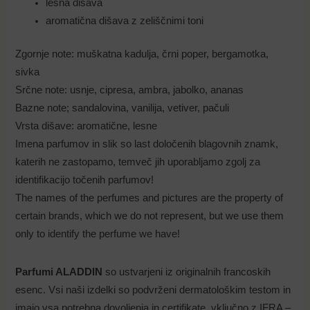
lesna dišava
aromatična dišava z zeliščnimi toni
Zgornje note: muškatna kadulja, črni poper, bergamotka,
sivka
Srčne note: usnje, cipresa, ambra, jabolko, ananas
Bazne note; sandalovina, vanilija, vetiver, pačuli
Vrsta dišave: aromatične, lesne
Imena parfumov in slik so last določenih blagovnih znamk,
katerih ne zastopamo, temveč jih uporabljamo zgolj za
identifikacijo točenih parfumov!
The names of the perfumes and pictures are the property of
certain brands, which we do not represent, but we use them
only to identify the perfume we have!
Parfumi ALADDIN
so ustvarjeni iz originalnih francoskih
esenc. Vsi naši izdelki so podvrženi dermatološkim testom in
imajo vsa potrebna dovoljenja in certifikate, vključno z IFRA –