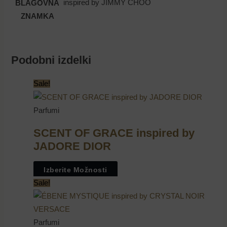
inspired by JIMMY CHOO
BLAGOVNA
Uporabniško ime ali e-poštni naslov
ZNAMKA
Geslo
Podobni izdelki
Zapomni si me
Sale!
Parfumi
Register
Lost your password?
SCENT OF GRACE inspired by
JADORE DIOR
Izberite Možnosti
Sale!
Parfumi