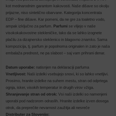
kot mednarodnim garantom kakovosti. Naše dišave so okolju
prijazne, niso sintetično obarvane. Kategorija koncentrata
EDP – fine dišave. Kar pomeni, da ne gre za toaletno vodo,
ampak izključno za parfum.
Parfumi
se vlijejo v naše
visokokakovostne stekleničke, tako da se lahko izognete
plačilu za dizajnersko steklenico in blagovno znamko. Sama
kompozicija, tj. parfum je popolnoma originalen in zato je naša
embalaža prednost, ne pa slabost – saj vam prihrani denar.
Datum uporabe:
natisnjen na deklaraciji parfuma
Vnetljivost:
Naši izdelki vsebujejo snovi, ki so lahko vnetljivi.
Prosimo, hranite izdelke na suhem mestu, stran od odprtega
ognja, isker, visokih temperatur in drugih virov vžiga.
Shranjevanje stran od otrok:
Vsi naši izdelki so namenjeni
uporabi pod nadzorom odraslih. Hranite izdelke izven dosega
otrok, da preprečite nevarnost zaužitja ali nesreče
Distributer za Slovenijo: