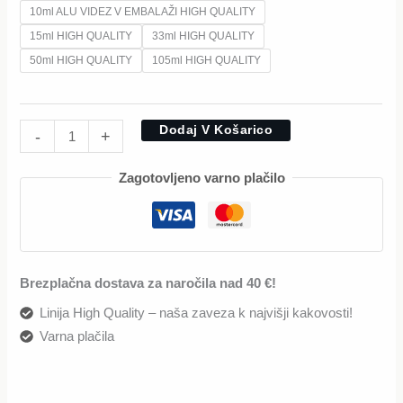
10ml ALU VIDEZ V EMBALAŽI HIGH QUALITY
15ml HIGH QUALITY
33ml HIGH QUALITY
50ml HIGH QUALITY
105ml HIGH QUALITY
Dodaj V Košarico
-
+
Zagotovljeno varno plačilo
Brezplačna dostava za naročila nad 40 €!
Linija High Quality – naša zaveza k najvišji kakovosti!
Varna plačila