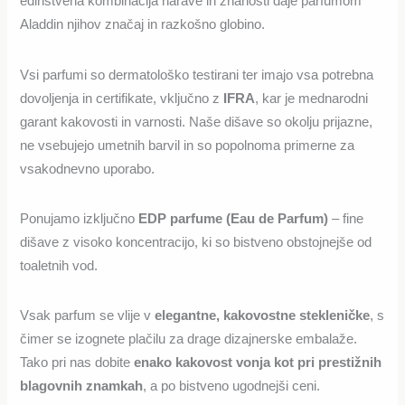
edinstvena kombinacija narave in znanosti daje parfumom
Aladdin njihov značaj in razkošno globino.
Vsi parfumi so dermatološko testirani ter imajo vsa potrebna
dovoljenja in certifikate, vključno z
IFRA
, kar je mednarodni
garant kakovosti in varnosti. Naše dišave so okolju prijazne,
ne vsebujejo umetnih barvil in so popolnoma primerne za
vsakodnevno uporabo.
Ponujamo izključno
EDP parfume (Eau de Parfum)
– fine
dišave z visoko koncentracijo, ki so bistveno obstojnejše od
toaletnih vod.
Vsak parfum se vlije v
elegantne, kakovostne stekleničke
, s
čimer se izognete plačilu za drage dizajnerske embalaže.
Tako pri nas dobite
enako kakovost vonja kot pri prestižnih
blagovnih znamkah
, a po bistveno ugodnejši ceni.