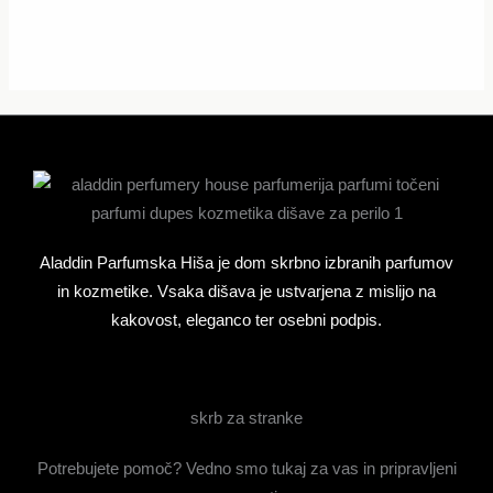
izdelka
Aladdin Parfumska Hiša je dom skrbno izbranih parfumov
in kozmetike. Vsaka dišava je ustvarjena z mislijo na
kakovost, eleganco ter osebni podpis.
skrb za stranke
Potrebujete pomoč? Vedno smo tukaj za vas in pripravljeni