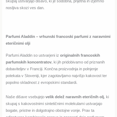
skupaj ustvarjajo dišavo, ki je sodobna, prijetna in izjemno
nosljiva skozi ves dan.
Parfumi Aladdin – vrhunski francoski parfumi z naravnimi
eteričnimi olji
Parfumi Aladdin so ustvarjeni iz
originalnih francoskih
parfumskih koncentratov
, ki jih pridobivamo od priznanih
dobaviteljev v Franciji. Končna proizvodnja in polnjenje
potekata v Sloveniji, kjer zagotavljamo najvišjo kakovost ter
popolno skladnost z evropskimi standardi.
Naše dišave vsebujejo
velik delež naravnih eteričnih olj
, ki
skupaj s kakovostnimi sintetičnimi molekulami ustvarjajo
bogate, pristne in dolgotrajno obstojne vonje. Prav ta