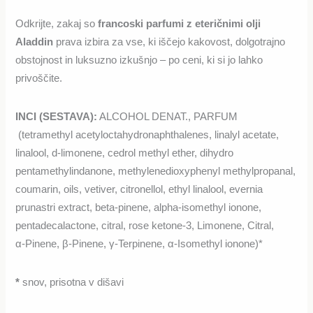
Odkrijte, zakaj so
francoski parfumi z eteričnimi olji
Aladdin
prava izbira za vse, ki iščejo kakovost, dolgotrajno
obstojnost in luksuzno izkušnjo – po ceni, ki si jo lahko
privoščite.
INCI (SESTAVA)
:
ALCOHOL DENAT., PARFUM
(tetramethyl acetyloctahydronaphthalenes, linalyl acetate,
linalool, d-limonene, cedrol methyl ether, dihydro
pentamethylindanone, methylenedioxyphenyl methylpropanal,
coumarin, oils, vetiver, citronellol, ethyl linalool, evernia
prunastri extract, beta-pinene, alpha-isomethyl ionone,
pentadecalactone, citral, rose ketone-3, Limonene, Citral,
α‑Pinene, β‑Pinene, γ‑Terpinene, α‑Isomethyl ionone)*
*
snov, prisotna v dišavi