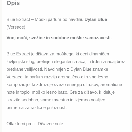
Opis
Blue Extract – Moški parfum po navdihu
Dylan Blue
(Versace)
Vonj moči, svežine in sodobne moške samozavesti.
Blue Extract je dišava za moškega, ki ceni dinamičen
življenjski slog, prefinjen eleganten značaj in trden značaj brez
pretirane vsiljivosti. Navdihnjen z Dylan Blue znamke
Versace, ta parfum razvija aromatično-citrusno-lesno
kompozicijo, ki združuje svežo energijo citrusov, aromatične
note in toplo, moško lesno bazo. Gre za dišavo, ki deluje
izrazito sodobno, samozavestno in izjemno nosljivo –
primerna za različne priložnosti.
Olfaktorni profil: Dišavne note