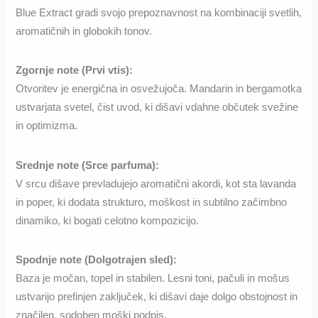
Blue Extract gradi svojo prepoznavnost na kombinaciji svetlih,
aromatičnih in globokih tonov.
Zgornje note (Prvi vtis):
Otvoritev je energična in osvežujoča. Mandarin in bergamotka
ustvarjata svetel, čist uvod, ki dišavi vdahne občutek svežine
in optimizma.
Srednje note (Srce parfuma):
V srcu dišave prevladujejo aromatični akordi, kot sta lavanda
in poper, ki dodata strukturo, moškost in subtilno začimbno
dinamiko, ki bogati celotno kompozicijo.
Spodnje note (Dolgotrajen sled):
Baza je močan, topel in stabilen. Lesni toni, pačuli in mošus
ustvarijo prefinjen zaključek, ki dišavi daje dolgo obstojnost in
značilen, sodoben moški podpis.