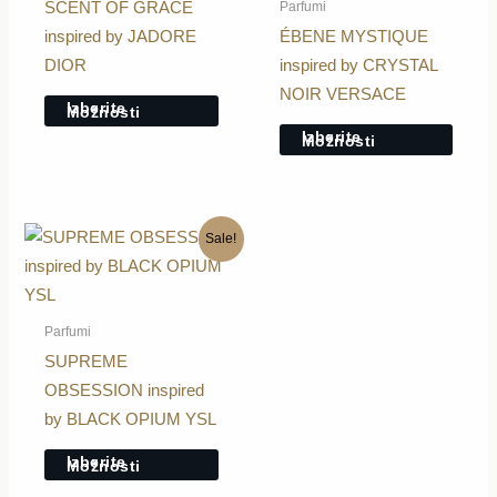
Parfumi
SCENT OF GRACE
različic.
različi
inspired by JADORE
ÉBENE MYSTIQUE
Možnosti
Možno
DIOR
inspired by CRYSTAL
lahko
lahko
NOIR VERSACE
Izberite
Možnosti
izberete
izbere
Izberite
Možnosti
na
na
strani
strani
izdelka
izdelk
Ta
Sale!
izdelek
ima
več
Parfumi
različic.
SUPREME
Možnosti
OBSESSION inspired
lahko
by BLACK OPIUM YSL
izberete
Izberite
Možnosti
na
strani