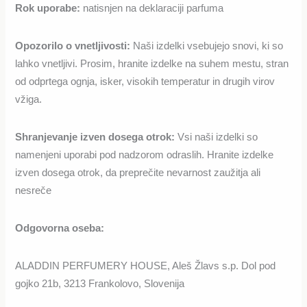
Rok uporabe:
natisnjen na deklaraciji parfuma
Opozorilo o vnetljivosti
:
Naši izdelki vsebujejo snovi, ki so
lahko vnetljivi. Prosim, hranite izdelke na suhem mestu, stran
od odprtega ognja, isker, visokih temperatur in drugih virov
vžiga.
Shranjevanje izven dosega otrok:
Vsi naši izdelki so
namenjeni uporabi pod nadzorom odraslih. Hranite izdelke
izven dosega otrok, da preprečite nevarnost zaužitja ali
nesreče
Odgovorna oseba:
ALADDIN PERFUMERY HOUSE, Aleš Žlavs s.p. Dol pod
gojko 21b, 3213 Frankolovo, Slovenija