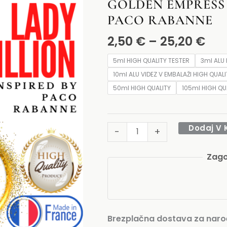
GOLDEN EMPRESS i
2,5
by
PACO RABANNE
do
LADY
25,
MILLION
2,50
€
–
25,20
€
PACO
5ml HIGH QUALITY TESTER
3ml ALU 
RABANNE
10ml ALU VIDEZ V EMBALAŽI HIGH QUALI
količina
50ml HIGH QUALITY
105ml HIGH QU
Dodaj V 
-
+
Zago
Brezplačna dostava za naroč