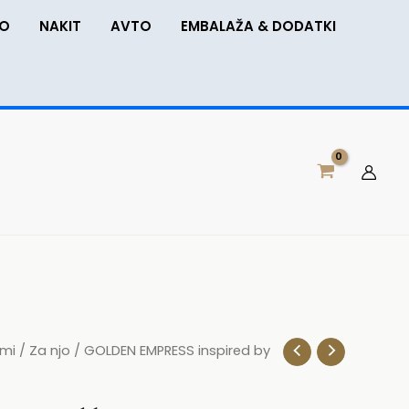
LO
NAKIT
AVTO
EMBALAŽA & DODATKI
ovni
umi
/
Za njo
/ GOLDEN EMPRESS inspired by
pon: