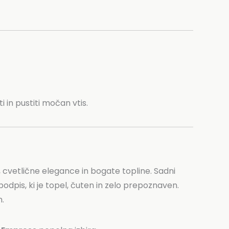
i in pustiti močan vtis.
 cvetlične elegance in bogate topline. Sadni
odpis, ki je topel, čuten in zelo prepoznaven.
.