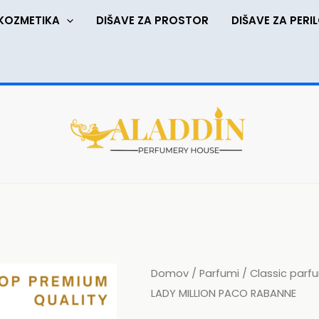
KOZMETIKA
DIŠAVE ZA PROSTOR
DIŠAVE ZA PERI
Cen
GOLDEN
Domov
/
Parfumi
/
Classic parf
raz
EMPRESS
LADY MILLION PACO RABANNE
od
inspired