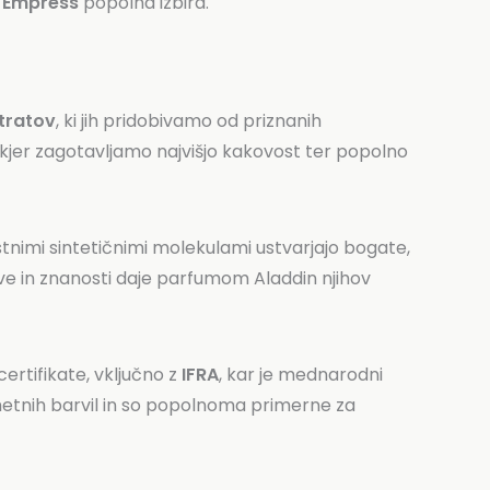
 Empress
popolna izbira.
tratov
, ki jih pridobivamo od priznanih
i, kjer zagotavljamo najvišjo kakovost ter popolno
ostnimi sintetičnimi molekulami ustvarjajo bogate,
ve in znanosti daje parfumom Aladdin njihov
ertifikate, vključno z
IFRA
, kar je mednarodni
umetnih barvil in so popolnoma primerne za