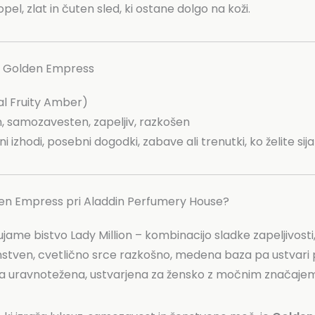
opel, zlat in čuten sled, ki ostane dolgo na koži.
ve Golden Empress
al Fruity Amber)
 samozavesten, zapeljiv, razkošen
 izhodi, posebni dogodki, zabave ali trenutki, ko želite sijat
lden Empress pri Aladdin Perfumery House?
ame bistvo Lady Million – kombinacijo sladke zapeljivosti,
ženstven, cvetlično srce razkošno, medena baza pa ustvari p
, a uravnotežena, ustvarjena za žensko z močnim značajem