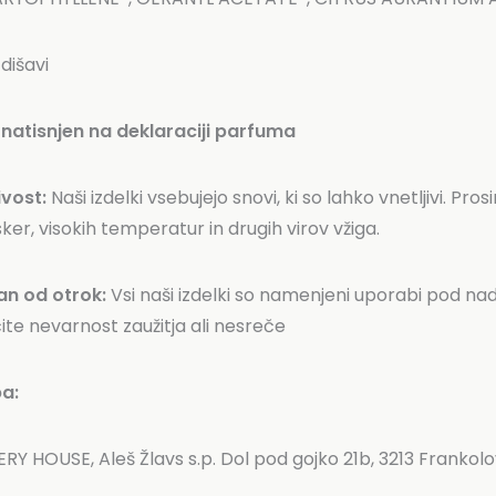
dišavi
natisnjen na deklaraciji parfuma
ivost:
Naši izdelki vsebujejo snovi, ki so lahko vnetljivi. P
ker, visokih temperatur in drugih virov vžiga.
an od otrok:
Vsi naši izdelki so namenjeni uporabi pod na
ite nevarnost zaužitja ali nesreče
a:
 HOUSE, Aleš Žlavs s.p. Dol pod gojko 21b, 3213 Frankolov