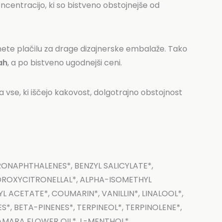
oncentracijo, ki so bistveno obstojnejše od
gnete plačilu za drage dizajnerske embalaže. Tako
ah
, a po bistveno ugodnejši ceni.
a vse, ki iščejo kakovost, dolgotrajno obstojnost
NAPHTHALENES*, BENZYL SALICYLATE*,
DROXYCITRONELLAL*, ALPHA-ISOMETHYL
L ACETATE*, COUMARIN*, VANILLIN*, LINALOOL*,
*, BETA-PINENES*, TERPINEOL*, TERPINOLENE*,
AMARA FLOWER OIL*, L-MENTHOL*.