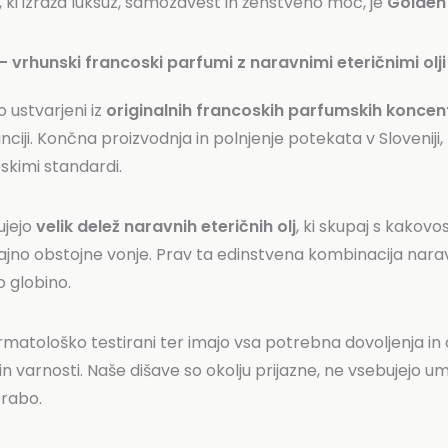
 ki izraža luksuz, samozavest in ženstveno moč, je
Golden
 vrhunski francoski parfumi z naravnimi eteričnimi olji
 ustvarjeni iz
originalnih francoskih parfumskih koncen
nciji. Končna proizvodnja in polnjenje potekata v Slovenij
skimi standardi.
ujejo
velik delež naravnih eteričnih olj
, ki skupaj s kakov
rajno obstojne vonje. Prav ta edinstvena kombinacija nara
o globino.
rmatološko testirani ter imajo vsa potrebna dovoljenja in c
in varnosti. Naše dišave so okolju prijazne, ne vsebujejo 
rabo.