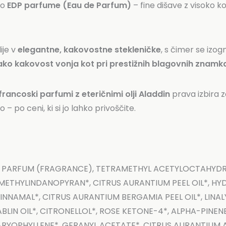
no
EDP parfume (Eau de Parfum)
– fine dišave z visoko k
ije v
elegantne, kakovostne stekleničke
, s čimer se izo
ko kakovost vonja kot pri prestižnih blagovnih znamk
francoski parfumi z eteričnimi olji Aladdin
prava izbira z
o – po ceni, ki si jo lahko privoščite.
, PARFUM (FRAGRANCE), TETRAMETHYL ACETYLOCTAHYDRO
METHYLINDANOPYRAN*, CITRUS AURANTIUM PEEL OIL*, HY
INNAMAL*, CITRUS AURANTIUM BERGAMIA PEEL OIL*, LINALY
IN OIL*, CITRONELLOL*, ROSE KETONE-4*, ALPHA-PINENES
ARYOPHYLLENE*, GERANYL ACETATE*, CITRUS AURANTIUM 