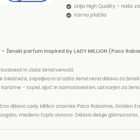
Linija High Quality – naša za
Varna plačila
– Ženski parfum inspired by LADY MILLION (Paco Raba
ozavesti in zlate ženstvenosti.
 bleščeča, zapeljiva in izrazito ženstvena dišava za žensk
arizme – topel, sijoč in samozavesten, ustvarjen za žensko, k
ično dišavo Lady Million znamke Paco Rabanne, Golden Em
 bogato, medeno toplo osnovo. Dišava deluje glamurozno,