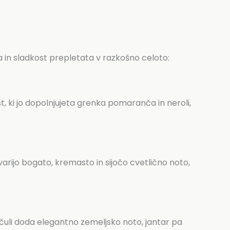
a in sladkost prepletata v razkošno celoto:
t, ki jo dopolnjujeta grenka pomaranča in neroli,
arijo bogato, kremasto in sijočo cvetlično noto,
pačuli doda elegantno zemeljsko noto, jantar pa