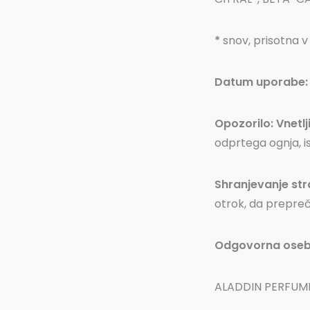
*
snov, prisotna v 
Datum uporabe:
Opozorilo:
Vnetlj
odprtega ognja, is
Shranjevanje str
otrok, da prepreč
Odgovorna oseb
ALADDIN PERFUMERY