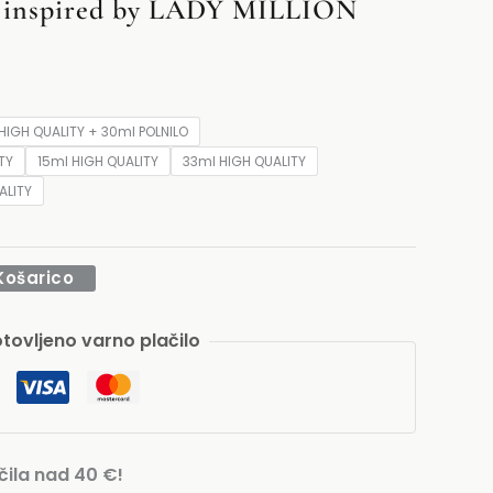
nspired by LADY MILLION
0 €
20 €
HIGH QUALITY + 30ml POLNILO
TY
15ml HIGH QUALITY
33ml HIGH QUALITY
ALITY
Košarico
tovljeno varno plačilo
ila nad 40 €!