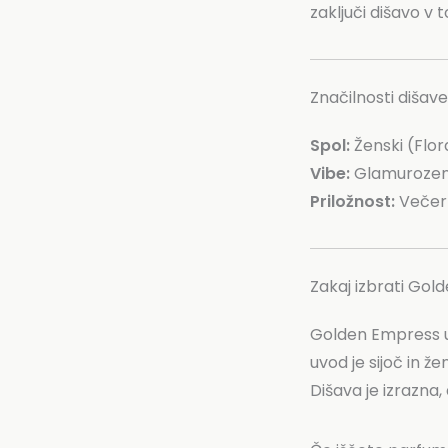
zaključi dišavo v t
Značilnosti diša
Spol:
Ženski (Flor
Vibe:
Glamurozen,
Priložnost:
Večerni
Zakaj izbrati Go
Golden Empress uj
uvod je sijoč in 
Dišava je izrazna