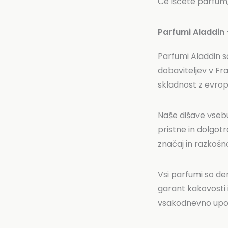
Če iščete parfum,
Parfumi Aladdin –
Parfumi Aladdin so
dobaviteljev v Fra
skladnost z evrop
Naše dišave vseb
pristne in dolgot
značaj in razkošn
Vsi parfumi so de
garant kakovosti 
vsakodnevno upo