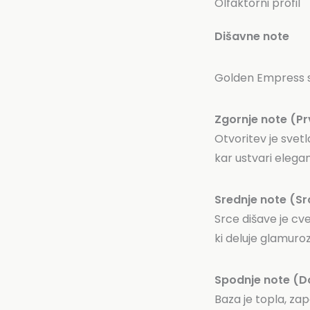
Olfaktorni profil
Dišavne note
Golden Empress sl
Zgornje note (Prv
Otvoritev je svetl
kar ustvari elega
Srednje note (S
Srce dišave je cv
ki deluje glamuro
Spodnje note (Do
Baza je topla, za