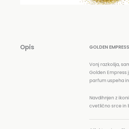
Opis
GOLDEN EMPRESS 
Vonj razkošja, sam
Golden Empress je
parfum uspeha in k
Navdihnjen z ikon
cvetlično srce in