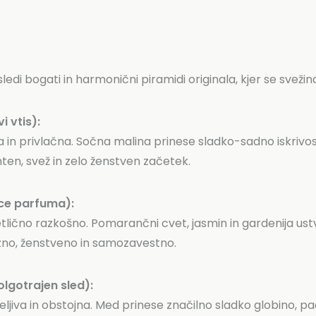
edi bogati in harmonični piramidi originala, kjer se svežin
i vtis):
a in privlačna. Sočna malina prinese sladko-sadno iskrivos
nten, svež in zelo ženstven začetek.
rce parfuma):
etlično razkošno. Pomarančni cvet, jasmin in gardenija ustv
zno, ženstveno in samozavestno.
lgotrajen sled):
peljiva in obstojna. Med prinese značilno sladko globino, 