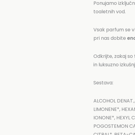
Ponujamo izključ
toaletnih vod.
Vsak parfum se vl
pri nas dobite
ena
Odkrijte, zakaj so
in luksuzno izkušnj
Sestava:
ALCOHOL DENAT.
LIMONENE*, HEXA
IONONE*, HEXYL C
POGOSTEMON CABL
CITRAL*, BETA-C