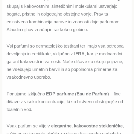
skupaj s kakovostnimi sintetičnimi molekulami ustvarjajo
bogate, pristne in dolgotrajno obstojne vonje. Prav ta
edinstvena kombinacija narave in znanosti daje parfumom
Aladdin njihov značaj in razkošno globino.
Vsi parfumi so dermatološko testirani ter imajo vsa potrebna
dovoljenja in certifikate, vključno z
IFRA
, kar je mednarodni
garant kakovosti in varnosti. Naše dišave so okolju prijazne,
ne vsebujejo umetnih barvil in so popolnoma primerne za
vsakodnevno uporabo.
Ponujamo izključno
EDP parfume (Eau de Parfum)
– fine
dišave z visoko koncentracijo, ki so bistveno obstojnejše od
toaletnih vod.
Vsak parfum se vlije v
elegantne, kakovostne stekleničke
,
s čimer se izognete plačilu za drage dizajnerske embalaže.