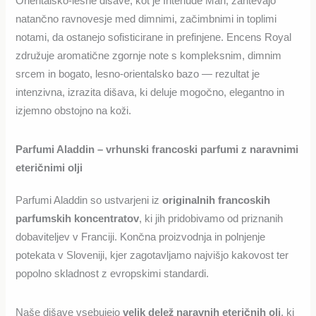
Orientalsko-lesne dišave, kot je Interlude Man, zahtevajo
natančno ravnovesje med dimnimi, začimbnimi in toplimi
notami, da ostanejo sofisticirane in prefinjene. Encens Royal
združuje aromatične zgornje note s kompleksnim, dimnim
srcem in bogato, lesno-orientalsko bazo — rezultat je
intenzivna, izrazita dišava, ki deluje mogočno, elegantno in
izjemno obstojno na koži.
Parfumi Aladdin – vrhunski francoski parfumi z naravnimi
eteričnimi olji
Parfumi Aladdin so ustvarjeni iz
originalnih francoskih
parfumskih koncentratov
, ki jih pridobivamo od priznanih
dobaviteljev v Franciji. Končna proizvodnja in polnjenje
potekata v Sloveniji, kjer zagotavljamo najvišjo kakovost ter
popolno skladnost z evropskimi standardi.
Naše dišave vsebujejo
velik delež naravnih eteričnih olj
, ki