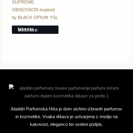
SUPREME
Možnosti
OBSESSION inspired
lahko
by BLACK OPIUM YSL
izberete
Izberite
Možnosti
na
strani
izdelka
Aladdin Parfumska Hiša je dom skrbno izbranih parfumov
in kozmetike. Vsaka dišava je ustvarjena z mislijo na
kakovost, eleganco ter osebni podpis.