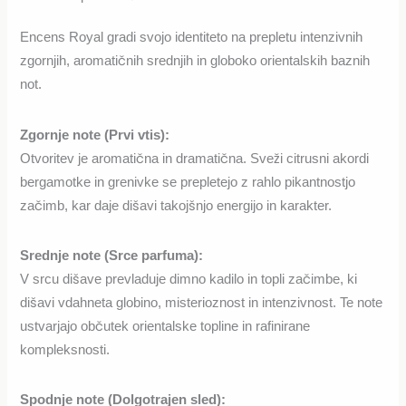
Encens Royal gradi svojo identiteto na prepletu intenzivnih
zgornjih, aromatičnih srednjih in globoko orientalskih baznih
not.
Zgornje note (Prvi vtis):
Otvoritev je aromatična in dramatična. Sveži citrusni akordi
bergamotke in grenivke se prepletejo z rahlo pikantnostjo
začimb, kar daje dišavi takojšnjo energijo in karakter.
Srednje note (Srce parfuma):
V srcu dišave prevladuje dimno kadilo in topli začimbe, ki
dišavi vdahneta globino, misterioznost in intenzivnost. Te note
ustvarjajo občutek orientalske topline in rafinirane
kompleksnosti.
Spodnje note (Dolgotrajen sled):