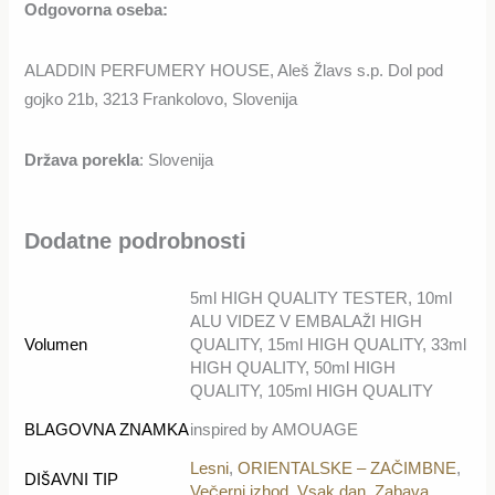
Odgovorna oseba:
ALADDIN PERFUMERY HOUSE, Aleš Žlavs s.p. Dol pod
gojko 21b, 3213 Frankolovo, Slovenija
Država porekla
: Slovenija
Dodatne podrobnosti
5ml HIGH QUALITY TESTER, 10ml
ALU VIDEZ V EMBALAŽI HIGH
Volumen
QUALITY, 15ml HIGH QUALITY, 33ml
HIGH QUALITY, 50ml HIGH
QUALITY, 105ml HIGH QUALITY
BLAGOVNA ZNAMKA
inspired by AMOUAGE
Lesni
,
ORIENTALSKE – ZAČIMBNE
,
DIŠAVNI TIP
Večerni izhod
,
Vsak dan
,
Zabava