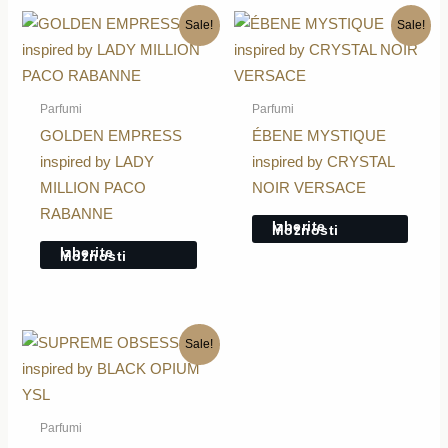
Ta
Ta
Sale!
Sale!
izdelek
izdele
ima
ima
več
več
Parfumi
Parfumi
različic.
različi
GOLDEN EMPRESS
ÉBENE MYSTIQUE
Možnosti
Možno
inspired by LADY
inspired by CRYSTAL
lahko
lahko
MILLION PACO
NOIR VERSACE
izberete
izbere
RABANNE
Izberite
Možnosti
na
na
Izberite
Možnosti
strani
strani
izdelka
izdelk
Ta
Sale!
izdelek
ima
več
Parfumi
različic.