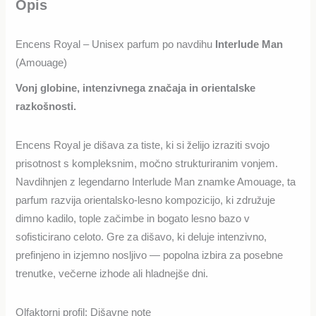
Opis
Encens Royal – Unisex parfum po navdihu
Interlude Man
(Amouage)
Vonj globine, intenzivnega značaja in orientalske
razkošnosti.
Encens Royal je dišava za tiste, ki si želijo izraziti svojo
prisotnost s kompleksnim, močno strukturiranim vonjem.
Navdihnjen z legendarno Interlude Man znamke Amouage, ta
parfum razvija orientalsko-lesno kompozicijo, ki združuje
dimno kadilo, tople začimbe in bogato lesno bazo v
sofisticirano celoto. Gre za dišavo, ki deluje intenzivno,
prefinjeno in izjemno nosljivo — popolna izbira za posebne
trenutke, večerne izhode ali hladnejše dni.
Olfaktorni profil: Dišavne note