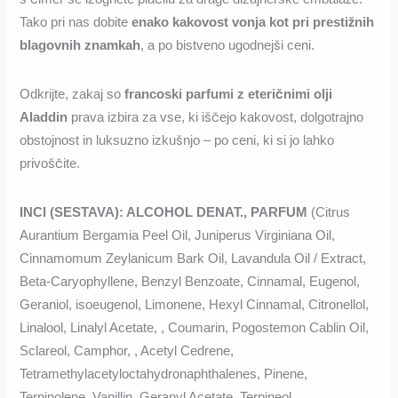
Tako pri nas dobite
enako kakovost vonja kot pri prestižnih
blagovnih znamkah
, a po bistveno ugodnejši ceni.
Odkrijte, zakaj so
francoski parfumi z eteričnimi olji
Aladdin
prava izbira za vse, ki iščejo kakovost, dolgotrajno
obstojnost in luksuzno izkušnjo – po ceni, ki si jo lahko
privoščite.
INCI (SESTAVA)
: ALCOHOL DENAT., PARFUM
(Citrus
Aurantium Bergamia Peel Oil, Juniperus Virginiana Oil,
Cinnamomum Zeylanicum Bark Oil, Lavandula Oil / Extract,
Beta-Caryophyllene, Benzyl Benzoate, Cinnamal, Eugenol,
Geraniol, isoeugenol, Limonene, Hexyl Cinnamal, Citronellol,
Linalool, Linalyl Acetate, , Coumarin, Pogostemon Cablin Oil,
Sclareol, Camphor, , Acetyl Cedrene,
Tetramethylacetyloctahydronaphthalenes, Pinene,
Terpinolene, Vanillin, Geranyl Acetate, Terpineol,