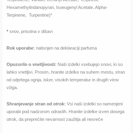
Hexamethylindanopyran, Isoeugenyl Acetate, Alpha-
Terpinene, Turpentine)*
*
snov, prisotna v dišavi
Rok uporabe:
natisnjen na deklaraciji parfuma
Opozorilo o vnetljivosti
:
Naši izdelki vsebujejo snovi, ki so
lahko vnetljivi. Prosim, hranite izdelke na suhem mestu, stran
od odprtega ognja, isker, visokih temperatur in drugih virov
vžiga.
Shranjevanje stran od otrok:
Vsi naši izdelki so namenjeni
uporabi pod nadzorom odraslih. Hranite izdelke izven dosega
otrok, da preprečite nevarnost zaužitja ali nesreče