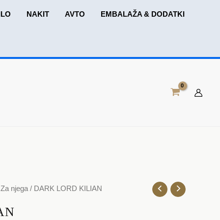
ILO
NAKIT
AVTO
EMBALAŽA & DODATKI
vni
/
Za njega
/ DARK LORD KILIAN
n:
AN