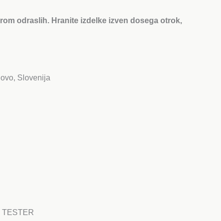
om odraslih. Hranite izdelke izven dosega otrok,
vo, Slovenija
ml TESTER