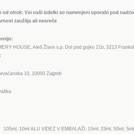
n od otrok:
Vsi naši izdelki so namenjeni uporabi pod nadzor
rnost zaužitja ali nesreče
enijo:
 HOUSE, Aleš Žlavs s.p. Dol pod gojko 21b, 3213 Frankolo
:
Horvaćanska 10, 10000 Zagreb
vaška
105ml, 10ml ALU VIDEZ V EMBALAŽI, 15ml, 33ml, 50ml, 5