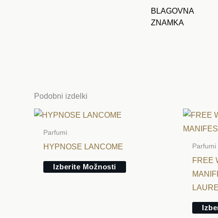
BLAGOVNA
ZNAMKA
Podobni izdelki
Ta
izdelek
Parfumi
ima
HYPNOSE LANCOME
Parfumi
več
FREE W
Izberite Možnosti
različic.
MANIF
Možnosti
LAUR
lahko
Izbe
izberete