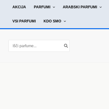
Skip
AKCIJA
PARFUMI
ARABSKI PARFUMI
to
content
VSI PARFUMI
KDO SMO
Search
for: