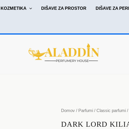
KOZMETIKA
DIŠAVE ZA PROSTOR
DIŠAVE ZA PER
Ceno
DARK
Domov
/
Parfumi
/
Classic parfumi
razpo
LORD
DARK LORD KILI
od
KILIAN