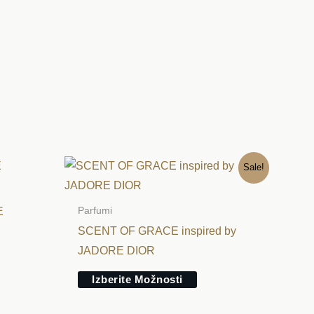
Ta
Sale!
elek
izdelek
ima
E
Parfumi
več
SCENT OF GRACE inspired by
ičic.
različic.
JADORE DIOR
nosti
Možnosti
Izberite Možnosti
ko
lahko
erete
izberete