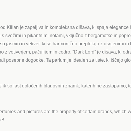
od Kilian je zapeljiva in kompleksna dišava, ki spaja elegance i
ra s svežimi in pikantnimi notami, vključno z bergamotko in popr
t so jasmin in vetiver, ki se harmonično prepletajo z usnjenimi i
no z vetiverjem, pačulijem in cedro. “Dark Lord” je dišava, ki od
 ali posebne dogodke. Ta parfum je idealen za tiste, ki iščejo gl
lik so last določenih blagovnih znamk, katerih ne zastopamo, te
rfumes and pictures are the property of certain brands, which we
e!