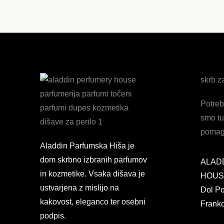
skrb z
Potre
smo tu
pomaga
Aladdin Parfumska Hiša je
dom skrbno izbranih parfumov
ALAD
in kozmetike. Vsaka dišava je
HOUSE
ustvarjena z mislijo na
Dol Po
kakovost, eleganco ter osebni
Franko
podpis.