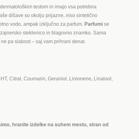
ni dermatološkim testom in imajo vsa potrebna
še dišave so okolju prijazne, niso sintetično
letno vodo, ampak izključno za parfum.
Parfumi
se
 dizajnersko steklenico in blagovno znamko. Sama
 ne pa slabost – saj vam prihrani denar.
HT, Citral, Coumarin, Geraniol, Limonene, Linalool,
rosimo, hranite izdelke na suhem mestu, stran od