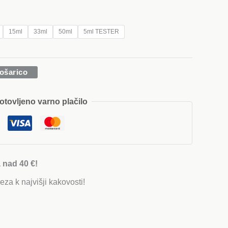
€
15ml
33ml
50ml
5ml TESTER
 €
ošarico
otovljeno varno plačilo
 nad 40 €!
eza k najvišji kakovosti!