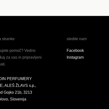
a stranke
sledite nam
bujete pomoč? Vedno
Facebook
kaj za vas in pripravljeni
Instagram
ti.
DIN PERFUMERY
, ALEŠ ŽLAVS s.p.,
d Gojko 21b, 3213
lovo, Slovenija