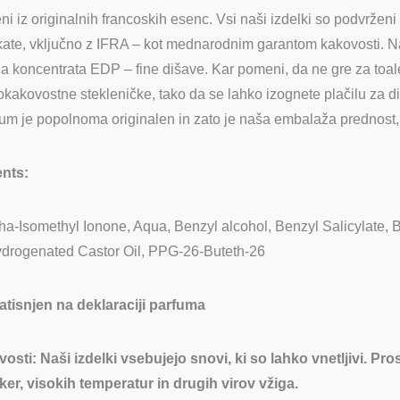
eni iz originalnih francoskih esenc. Vsi naši izdelki so podvrže
fikate, vključno z IFRA – kot mednarodnim garantom kakovosti. Na
ja koncentrata EDP – fine dišave. Kar pomeni, da ne gre za toa
kokakovostne stekleničke, tako da se lahko izognete plačilu za
rfum je popolnoma originalen in zato je naša embalaža prednost,
ents:
ha-Isomethyl Ionone, Aqua, Benzyl alcohol, Benzyl Salicylate, B
drogenated Castor Oil, PPG-26-Buteth-26
atisnjen na deklaraciji parfuma
vosti:
Naši izdelki vsebujejo snovi, ki so lahko vnetljivi. P
ker, visokih temperatur in drugih virov vžiga.