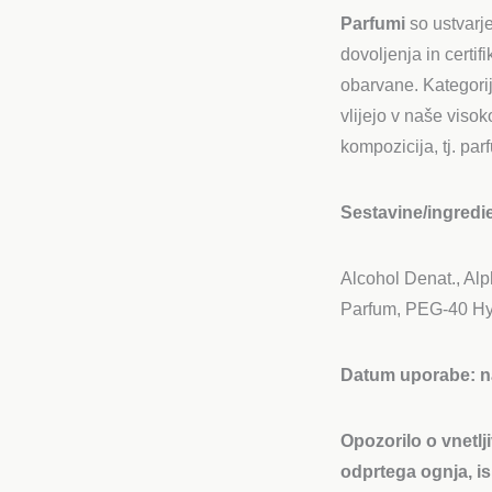
Parfumi
so ustvarj
dovoljenja in certi
obarvane. Kategori
vlijejo v naše viso
kompozicija, tj. pa
Sestavine/ingredi
Alcohol Denat., Alp
Parfum, PEG-40 Hy
Datum uporabe:
n
Opozorilo o vnetlji
odprtega ognja, is