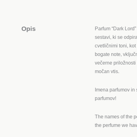
Opis
Parfum “Dark Lord” 
sestavi, ki se odpi
cvetličnimi toni, ko
bogate note, vključ
večerne priložnosti
močan vtis.
Imena parfumov in s
parfumov!
The names of the pe
the perfume we hav