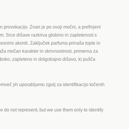
n provokacijo. Znan je po svoji močni, a prefinjeni
om. Srce dišave razkriva globino in zapletenost s
n lesnimi akordi. Zaključek parfuma prinaša tople in
raža močan karakter in skrivnostnost, primerna za
oboko, zapleteno in dolgotrajno dišavo, ki pušča
mveč jih uporabljamo zgolj za identifikacijo točenih
 do not represent, but we use them only to identify