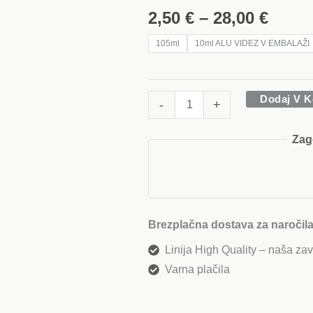
2,50 
količina
2,50
€
–
28,00
€
do
105ml
10ml ALU VIDEZ V EMBALAŽI
28,00
Dodaj V K
-
+
Zag
Brezplačna dostava za naročila
Linija High Quality – naša zav
Varna plačila