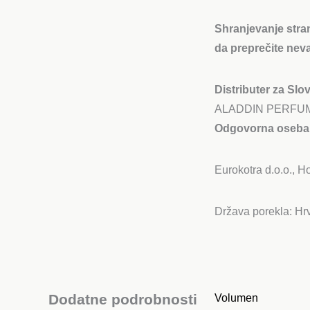
Shranjevanje stra
da preprečite neva
Distributer za Slov
ALADDIN PERFUMERY
Odgovorna oseba
Eurokotra d.o.o., 
Država porekla: Hr
Dodatne podrobnosti
Volumen