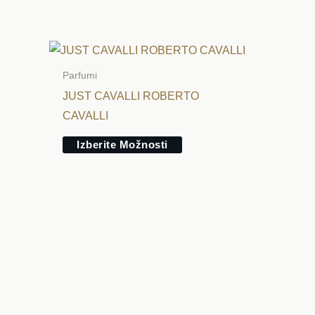
na
strani
izdelka
Ta
izdelek
Parfumi
ima
JUST CAVALLI ROBERTO
več
CAVALLI
različic.
Izberite Možnosti
Možnosti
lahko
izberete
na
strani
izdelka