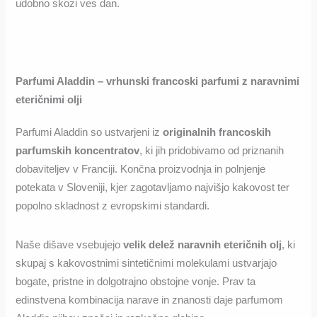
udobno skozi ves dan.
Parfumi Aladdin – vrhunski francoski parfumi z naravnimi
eteričnimi olji
Parfumi Aladdin so ustvarjeni iz
originalnih francoskih
parfumskih koncentratov
, ki jih pridobivamo od priznanih
dobaviteljev v Franciji. Končna proizvodnja in polnjenje
potekata v Sloveniji, kjer zagotavljamo najvišjo kakovost ter
popolno skladnost z evropskimi standardi.
Naše dišave vsebujejo
velik delež naravnih eteričnih olj
, ki
skupaj s kakovostnimi sintetičnimi molekulami ustvarjajo
bogate, pristne in dolgotrajno obstojne vonje. Prav ta
edinstvena kombinacija narave in znanosti daje parfumom