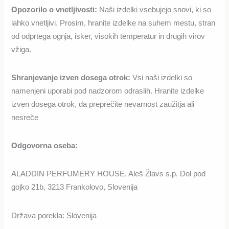
Opozorilo o vnetljivosti
:
Naši izdelki vsebujejo snovi, ki so
lahko vnetljivi. Prosim, hranite izdelke na suhem mestu, stran
od odprtega ognja, isker, visokih temperatur in drugih virov
vžiga.
Shranjevanje izven dosega otrok:
Vsi naši izdelki so
namenjeni uporabi pod nadzorom odraslih. Hranite izdelke
izven dosega otrok, da preprečite nevarnost zaužitja ali
nesreče
Odgovorna oseba:
ALADDIN PERFUMERY HOUSE, Aleš Žlavs s.p. Dol pod
gojko 21b, 3213 Frankolovo, Slovenija
Država porekla: Slovenija