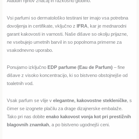
Aladdin njihov značaj in razkošno globino.
Vsi parfumi so dermatološko testirani ter imajo vsa potrebna
dovoljenja in certifikate, vključno z
IFRA
, kar je mednarodni
garant kakovosti in varnosti. Naše dišave so okolju prijazne,
ne vsebujejo umetnih barvil in so popolnoma primerne za
vsakodnevno uporabo.
Ponujamo izključno
EDP parfume (Eau de Parfum)
– fine
dišave z visoko koncentracijo, ki so bistveno obstojnejše od
toaletnih vod.
Vsak parfum se vlije v
elegantne, kakovostne stekleničke
, s
čimer se izognete plačilu za drage dizajnerske embalaže.
Tako pri nas dobite
enako kakovost vonja kot pri prestižnih
blagovnih znamkah
, a po bistveno ugodnejši ceni.