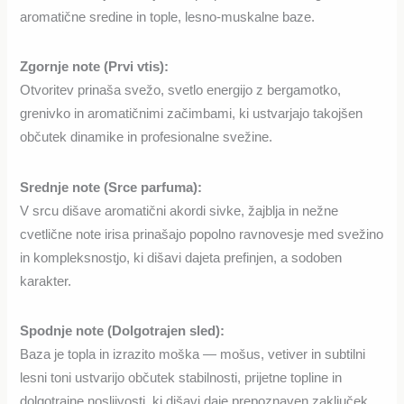
aromatične sredine in tople, lesno-muskalne baze.
Zgornje note (Prvi vtis):
Otvoritev prinaša svežo, svetlo energijo z bergamotko,
grenivko in aromatičnimi začimbami, ki ustvarjajo takojšen
občutek dinamike in profesionalne svežine.
Srednje note (Srce parfuma):
V srcu dišave aromatični akordi sivke, žajblja in nežne
cvetlične note irisa prinašajo popolno ravnovesje med svežino
in kompleksnostjo, ki dišavi dajeta prefinjen, a sodoben
karakter.
Spodnje note (Dolgotrajen sled):
Baza je topla in izrazito moška — mošus, vetiver in subtilni
lesni toni ustvarijo občutek stabilnosti, prijetne topline in
dolgotrajne nosljivosti, ki dišavi daje prepoznaven zaključek.