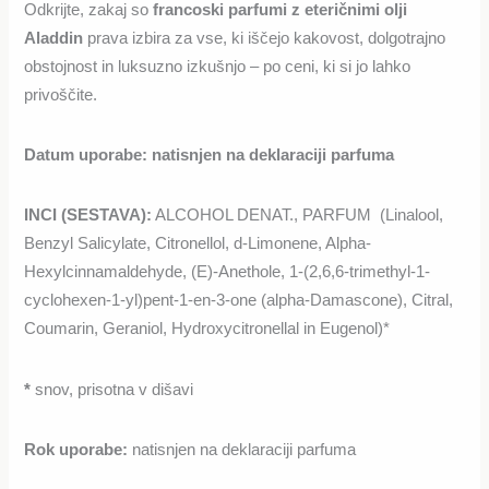
Odkrijte, zakaj so
francoski parfumi z eteričnimi olji
Aladdin
prava izbira za vse, ki iščejo kakovost, dolgotrajno
obstojnost in luksuzno izkušnjo – po ceni, ki si jo lahko
privoščite.
Datum uporabe:
natisnjen na deklaraciji parfuma
INCI (SESTAVA)
:
ALCOHOL DENAT., PARFUM (Linalool,
Benzyl Salicylate, Citronellol, d-Limonene, Alpha-
Hexylcinnamaldehyde, (E)-Anethole, 1-(2,6,6-trimethyl-1-
cyclohexen-1-yl)pent-1-en-3-one (alpha-Damascone), Citral,
Coumarin, Geraniol, Hydroxycitronellal in Eugenol)*
*
snov, prisotna v dišavi
Rok uporabe:
natisnjen na deklaraciji parfuma