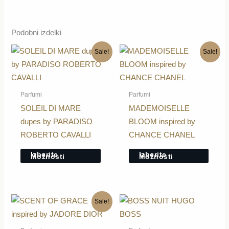
Podobni izdelki
Ta
Ta
Sale!
Sale!
izdelek
izdele
ima
ima
več
več
Parfumi
Parfumi
različic.
različi
SOLEIL DI MARE
MADEMOISELLE
Možnosti
Možno
dupes by PARADISO
BLOOM inspired by
lahko
lahko
ROBERTO CAVALLI
CHANCE CHANEL
izberete
izbere
Izberite
Izberite
Možnosti
Možnosti
na
na
strani
strani
izdelka
izdelk
Ta
Ta
Sale!
izdelek
izdele
ima
ima