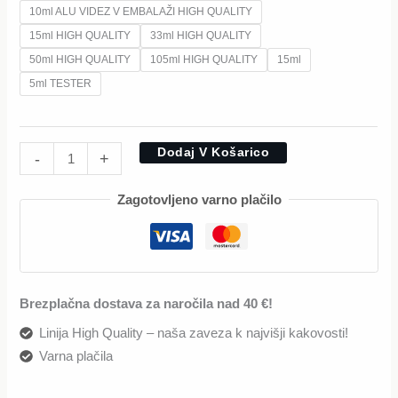
10ml ALU VIDEZ V EMBALAŽI HIGH QUALITY
15ml HIGH QUALITY
33ml HIGH QUALITY
50ml HIGH QUALITY
105ml HIGH QUALITY
15ml
5ml TESTER
Dodaj V Košarico
-
+
Zagotovljeno varno plačilo
Brezplačna dostava za naročila nad 40 €!
Linija High Quality – naša zaveza k najvišji kakovosti!
Varna plačila