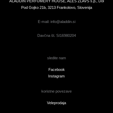
ALADDIN PERFUMERY HOUSE, ALEŠ ŽLAVS s.p., Dol
Pod Gojko 21b, 3213 Frankolovo, Slovenija
E-mail: info@aladdin.si
Davčna št. SI16980204
sledite nam
Facebook
Instagram
koristne povezave
Veleprodaja