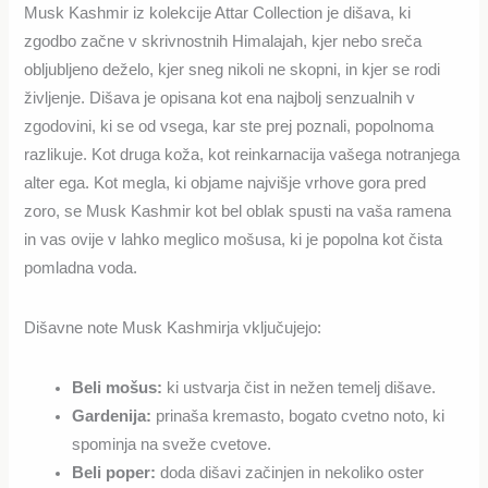
Musk Kashmir iz kolekcije Attar Collection je dišava, ki
zgodbo začne v skrivnostnih Himalajah, kjer nebo sreča
obljubljeno deželo, kjer sneg nikoli ne skopni, in kjer se rodi
življenje. Dišava je opisana kot ena najbolj senzualnih v
zgodovini, ki se od vsega, kar ste prej poznali, popolnoma
razlikuje. Kot druga koža, kot reinkarnacija vašega notranjega
alter ega. Kot megla, ki objame najvišje vrhove gora pred
zoro, se Musk Kashmir kot bel oblak spusti na vaša ramena
in vas ovije v lahko meglico mošusa, ki je popolna kot čista
pomladna voda​​.
Dišavne note Musk Kashmirja vključujejo:
Beli mošus:
ki ustvarja čist in nežen temelj dišave.
Gardenija:
prinaša kremasto, bogato cvetno noto, ki
spominja na sveže cvetove.
Beli poper:
doda dišavi začinjen in nekoliko oster