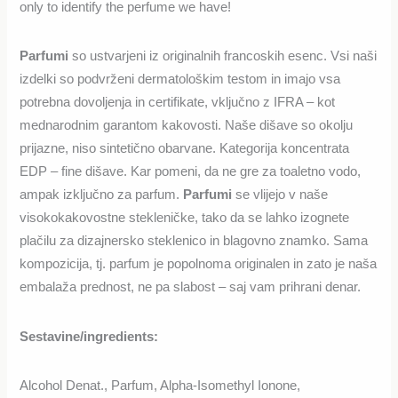
only to identify the perfume we have!
Parfumi
so ustvarjeni iz originalnih francoskih esenc. Vsi naši
izdelki so podvrženi dermatološkim testom in imajo vsa
potrebna dovoljenja in certifikate, vključno z IFRA – kot
mednarodnim garantom kakovosti. Naše dišave so okolju
prijazne, niso sintetično obarvane. Kategorija koncentrata
EDP – fine dišave. Kar pomeni, da ne gre za toaletno vodo,
ampak izključno za parfum.
Parfumi
se vlijejo v naše
visokokakovostne stekleničke, tako da se lahko izognete
plačilu za dizajnersko steklenico in blagovno znamko. Sama
kompozicija, tj. parfum je popolnoma originalen in zato je naša
embalaža prednost, ne pa slabost – saj vam prihrani denar.
Sestavine/ingredients:
Alcohol Denat., Parfum, Alpha-Isomethyl Ionone,