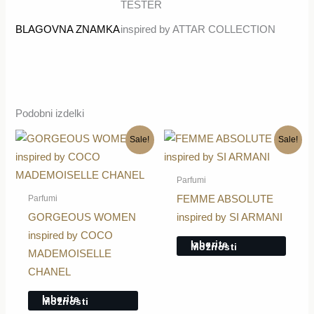
TESTER
BLAGOVNA ZNAMKA
inspired by ATTAR COLLECTION
Podobni izdelki
Ta
Ta
Sale!
Sale!
izdelek
izdele
ima
ima
Parfumi
več
več
Parfumi
FEMME ABSOLUTE
različic.
različi
GORGEOUS WOMEN
inspired by SI ARMANI
Možnosti
Možno
inspired by COCO
Izberite
Možnosti
lahko
lahko
MADEMOISELLE
izberete
izbere
CHANEL
na
na
Izberite
Možnosti
strani
strani