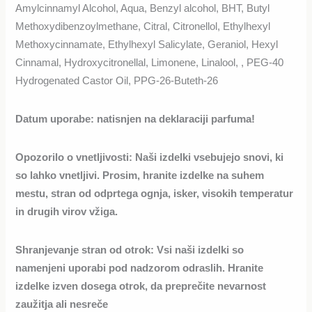
Amylcinnamyl Alcohol, Aqua, Benzyl alcohol, BHT, Butyl
Methoxydibenzoylmethane, Citral, Citronellol, Ethylhexyl
Methoxycinnamate, Ethylhexyl Salicylate, Geraniol, Hexyl
Cinnamal, Hydroxycitronellal, Limonene, Linalool, , PEG-40
Hydrogenated Castor Oil, PPG-26-Buteth-26
Datum uporabe:
natisnjen na deklaraciji parfuma!
Opozorilo o vnetljivosti:
Naši izdelki vsebujejo snovi, ki
so lahko vnetljivi. Prosim, hranite izdelke na suhem
mestu, stran od odprtega ognja, isker, visokih temperatur
in drugih virov vžiga.
Shranjevanje stran od otrok:
Vsi naši izdelki so
namenjeni uporabi pod nadzorom odraslih. Hranite
izdelke izven dosega otrok, da preprečite nevarnost
zaužitja ali nesreče