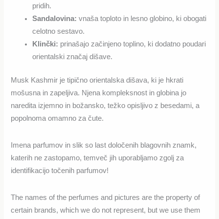
pridih.
Sandalovina:
vnaša toploto in lesno globino, ki obogati
celotno sestavo.
Klinčki:
prinašajo začinjeno toplino, ki dodatno poudari
orientalski značaj dišave​​.
Musk Kashmir je tipično orientalska dišava, ki je hkrati
mošusna in zapeljiva. Njena kompleksnost in globina jo
naredita izjemno in božansko, težko opisljivo z besedami, a
popolnoma omamno za čute.
Imena parfumov in slik so last določenih blagovnih znamk,
katerih ne zastopamo, temveč jih uporabljamo zgolj za
identifikacijo točenih parfumov!
The names of the perfumes and pictures are the property of
certain brands, which we do not represent, but we use them