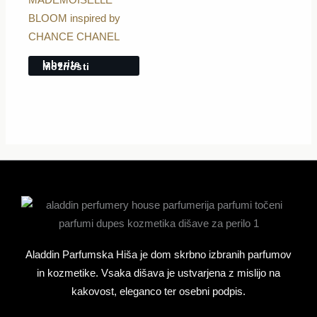
Možnosti
BLOOM inspired by
lahko
CHANCE CHANEL
izberete
Izberite
Možnosti
na
strani
izdelka
Aladdin Parfumska Hiša je dom skrbno izbranih parfumov
in kozmetike. Vsaka dišava je ustvarjena z mislijo na
kakovost, eleganco ter osebni podpis.