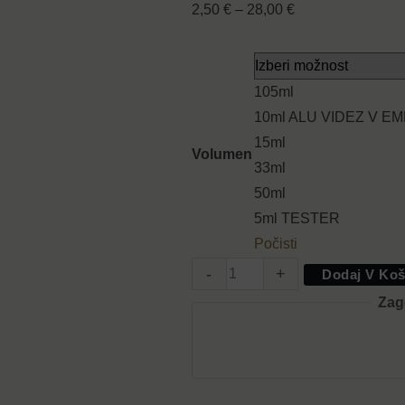
2,50
€
–
28,00
€
105ml
10ml ALU VIDEZ V E
15ml
Volumen
33ml
50ml
5ml TESTER
Počisti
-
+
Dodaj V Koš
Zag