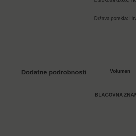
Eurokotra d.o.o., 
Država porekla: Hr
Volumen
Dodatne podrobnosti
BLAGOVNA ZNA