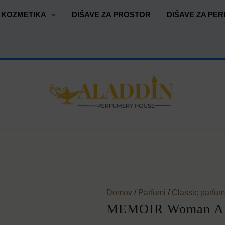
MEMOIR
Cenovni
KOZMETIKA
DIŠAVE ZA PROSTOR
DIŠAVE ZA PER
Woman
razpon:
AMOUAGE
od
količina
2,50 €
do
28,00 €
Domov
/
Parfumi
/
Classic parfum
MEMOIR Woman 