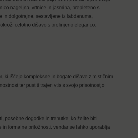
ico nageljna, vrtnice in jasmina, prepleteno s
e in dolgotrajne, sestavljene iz labdanuma,
aokroži celotno dišavo s prefinjeno eleganco.
 ki iščejo kompleksne in bogate dišave z mističnim
ostnost ter pustiti trajen vtis s svojo prisotnostjo.
 posebne dogodke in trenutke, ko želite biti
in formalne priložnosti, vendar se lahko uporablja