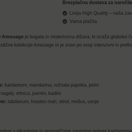
Brezplačna dostava za naročila
Linija High Quality – naša zav
Varna plačila
y Amouage
je bogata in misteriozna dišava, ki izraža globoko č
estižne kolekcije Amouage in je znan po svoji intenzivni in prefin
e:
kardamom, mandarina, rožnata paprika, pelin
nagelj, vrtnica, jasmin, kadilo
te:
labdanum, hrastov mah, stirol, mošus, usnje
pre s pikantnimi in aromatičnimi zgornjimi notami kardamoma, 