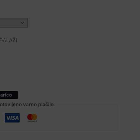
MBALAŽI
arico
otovljeno varno plačilo