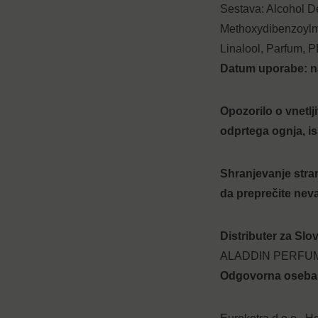
Sestava: Alcohol De
Methoxydibenzoylmet
Linalool, Parfum, 
Datum uporabe:
n
Opozorilo o vnetlji
odprtega ognja, is
Shranjevanje stra
da preprečite neva
Distributer za Slov
ALADDIN PERFUMERY
Odgovorna oseba