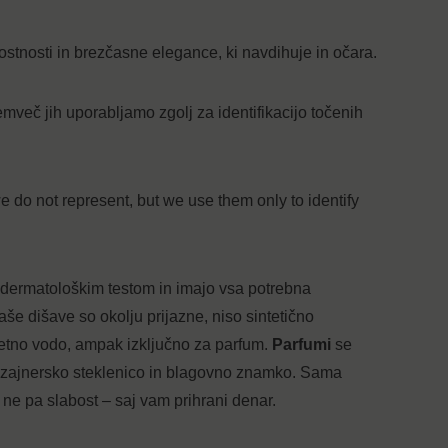
stnosti in brezčasne elegance, ki navdihuje in očara.
mveč jih uporabljamo zgolj za identifikacijo točenih
 do not represent, but we use them only to identify
ni dermatološkim testom in imajo vsa potrebna
še dišave so okolju prijazne, niso sintetično
letno vodo, ampak izključno za parfum.
Parfumi
se
 dizajnersko steklenico in blagovno znamko. Sama
 ne pa slabost – saj vam prihrani denar.