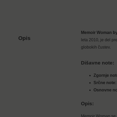
Memoir Woman b
Opis
leta 2010, je del pr
globokih čustev.
Dišavne note:
Zgornje not
Srčne note:
Osnovne no
Opis:
Memoir Woman se od