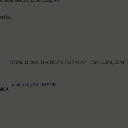
Horvaćanska 10, 10000 Zagreb
vaška
105ml, 10ml ALU VIDEZ V EMBALAŽI, 15ml, 33ml, 50ml
inspired by AMOUAGE
MKA