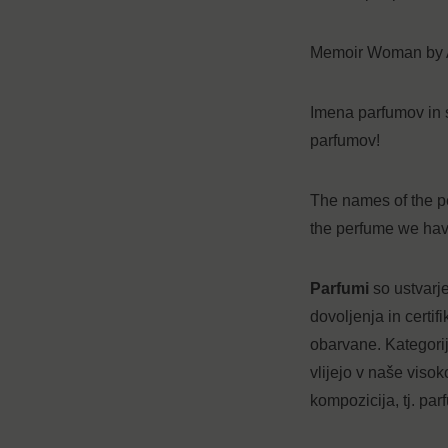
Memoir Woman by Amo
Imena parfumov in s
parfumov!
The names of the pe
the perfume we hav
Parfumi
so ustvarj
dovoljenja in certi
obarvane. Kategori
vlijejo v naše viso
kompozicija, tj. pa