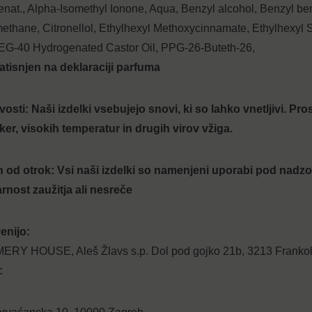
nat., Alpha-Isomethyl Ionone, Aqua, Benzyl alcohol, Benzyl ben
hane, Citronellol, Ethylhexyl Methoxycinnamate, Ethylhexyl Sa
PEG-40 Hydrogenated Castor Oil, PPG-26-Buteth-26,
atisnjen na deklaraciji parfuma
Uporabniško ime ali e-poštni naslov
vosti
: Naši izdelki vsebujejo snovi, ki so lahko vnetljivi. P
ker, visokih temperatur in drugih virov vžiga.
Geslo
n od otrok:
Vsi naši izdelki so namenjeni uporabi pod nadzor
Zapomni si me
rnost zaužitja ali nesreče
enijo:
Register
Lost your password?
 HOUSE, Aleš Žlavs s.p. Dol pod gojko 21b, 3213 Frankolo
: