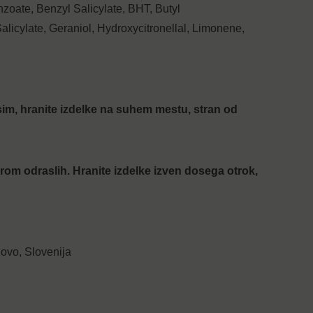
zoate, Benzyl Salicylate, BHT, Butyl
licylate, Geraniol, Hydroxycitronellal, Limonene,
rosim, hranite izdelke na suhem mestu, stran od
om odraslih. Hranite izdelke izven dosega otrok,
vo, Slovenija