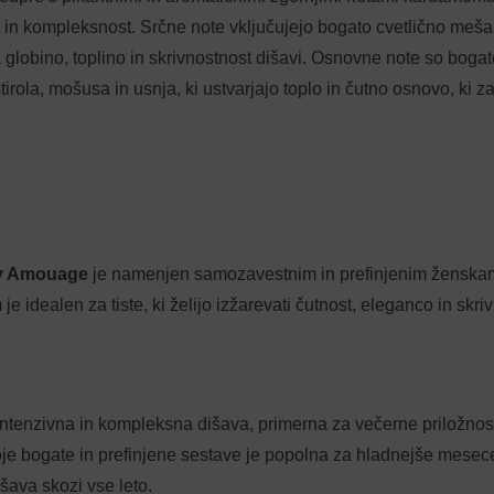
 in kompleksnost. Srčne note vključujejo bogato cvetlično mešan
 globino, toplino in skrivnostnost dišavi. Osnovne note so bogat
irola, mošusa in usnja, ki ustvarjajo toplo in čutno osnovo, ki z
y Amouage
je namenjen samozavestnim in prefinjenim ženskam,
e idealen za tiste, ki želijo izžarevati čutnost, eleganco in skrivn
enzivna in kompleksna dišava, primerna za večerne priložnosti,
je bogate in prefinjene sestave je popolna za hladnejše mesece 
šava skozi vse leto.