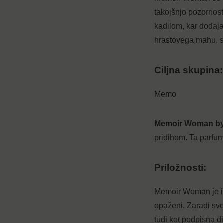
takojšnjo pozornost
kadilom, kar dodaja
hrastovega mahu, st
Ciljna skupina:
Memo
Memoir Woman b
pridihom. Ta parfum j
Priložnosti:
Memoir Woman je int
opaženi. Zaradi svo
tudi kot podpisna di