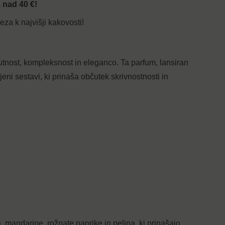
 nad 40 €!
eza k najvišji kakovosti!
utnost, kompleksnost in eleganco. Ta parfum, lansiran
jeni sestavi, ki prinaša občutek skrivnostnosti in
mandarine, rožnate paprike in pelina, ki prinašajo