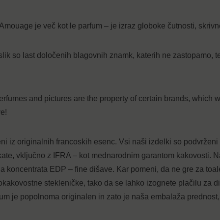
uage je več kot le parfum – je izraz globoke čutnosti, skrivno
lik so last določenih blagovnih znamk, katerih ne zastopamo, te
rfumes and pictures are the property of certain brands, which we
e!
eni iz originalnih francoskih esenc. Vsi naši izdelki so podvrže
fikate, vključno z IFRA – kot mednarodnim garantom kakovosti. Na
ja koncentrata EDP – fine dišave. Kar pomeni, da ne gre za toa
kokakovostne stekleničke, tako da se lahko izognete plačilu za
rfum je popolnoma originalen in zato je naša embalaža prednost,