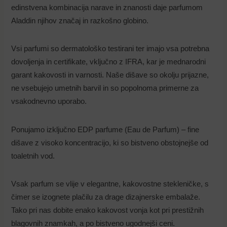
edinstvena kombinacija narave in znanosti daje parfumom
Aladdin njihov značaj in razkošno globino.
Vsi parfumi so dermatološko testirani ter imajo vsa potrebna
dovoljenja in certifikate, vključno z IFRA, kar je mednarodni
garant kakovosti in varnosti. Naše dišave so okolju prijazne,
ne vsebujejo umetnih barvil in so popolnoma primerne za
vsakodnevno uporabo.
Ponujamo izključno EDP parfume (Eau de Parfum) – fine
dišave z visoko koncentracijo, ki so bistveno obstojnejše od
toaletnih vod.
Vsak parfum se vlije v elegantne, kakovostne stekleničke, s
čimer se izognete plačilu za drage dizajnerske embalaže.
Tako pri nas dobite enako kakovost vonja kot pri prestižnih
blagovnih znamkah, a po bistveno ugodnejši ceni.