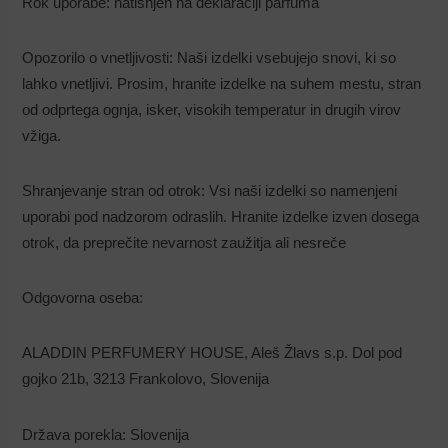
Rok uporabe: natisnjen na deklaraciji parfuma
Opozorilo o vnetljivosti: Naši izdelki vsebujejo snovi, ki so
lahko vnetljivi. Prosim, hranite izdelke na suhem mestu, stran
od odprtega ognja, isker, visokih temperatur in drugih virov
vžiga.
Shranjevanje stran od otrok: Vsi naši izdelki so namenjeni
uporabi pod nadzorom odraslih. Hranite izdelke izven dosega
otrok, da preprečite nevarnost zaužitja ali nesreče
Odgovorna oseba:
ALADDIN PERFUMERY HOUSE, Aleš Žlavs s.p. Dol pod
gojko 21b, 3213 Frankolovo, Slovenija
Država porekla: Slovenija