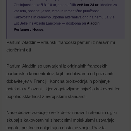
Obstojnost na koži 8–10 ur, na oblačilih
več kot 24 ur
. Idealen za
vse leto, posebej jesen, zimo in romantične priložnosti.
Kakovostna in cenovno ugodna alternativa originalnemu La Vie
Est Belle Iris Absolu Lancôme — dostopna pri
Aladdin
Perfumery House
.
Parfumi Aladdin – vrhunski francoski parfumi z naravnimi
Uporabniško ime ali e-poštni naslov
eteričnimi olji
Parfumi Aladdin so ustvarjeni iz originalnih francoskih
Geslo
parfumskih koncentratov, ki jih pridobivamo od priznanih
dobaviteljev v Franciji. Končna proizvodnja in polnjenje
potekata v Sloveniji, kjer zagotavljamo najvišjo kakovost ter
Zapomni si me
popolno skladnost z evropskimi standardi.
Register
Lost your password?
Naše dišave vsebujejo velik delež naravnih eteričnih olj, ki
skupaj s kakovostnimi sintetičnimi molekulami ustvarjajo
bogate, pristne in dolgotrajno obstojne vonje. Prav ta