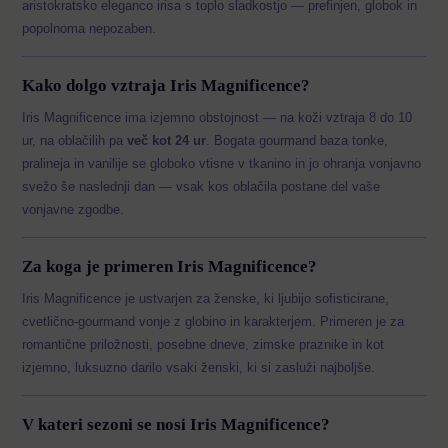
aristokratsko eleganco irisa s toplo sladkostjo — prefinjen, globok in
popolnoma nepozaben.
Kako dolgo vztraja Iris Magnificence?
Iris Magnificence ima izjemno obstojnost — na koži vztraja 8 do 10
ur, na oblačilih pa
več kot 24 ur
. Bogata gourmand baza tonke,
pralineja in vanilije se globoko vtisne v tkanino in jo ohranja vonjavno
svežo še naslednji dan — vsak kos oblačila postane del vaše
vonjavne zgodbe.
Za koga je primeren Iris Magnificence?
Iris Magnificence je ustvarjen za ženske, ki ljubijo sofisticirane,
cvetlično-gourmand vonje z globino in karakterjem. Primeren je za
romantične priložnosti, posebne dneve, zimske praznike in kot
izjemno, luksuzno darilo vsaki ženski, ki si zasluži najboljše.
V kateri sezoni se nosi Iris Magnificence?