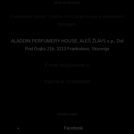
skrb za stranke
Potrebujete pomoč? Vedno smo tukaj za vas in pripravljeni
pomagati.
ALADDIN PERFUMERY HOUSE, ALEŠ ŽLAVS s.p., Dol
Pod Gojko 21b, 3213 Frankolovo, Slovenija
E-mail: info@aladdin.si
Davčna št. SI16980204
sledite nam
Facebook