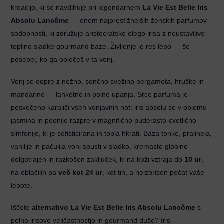
kreacijo, ki se navdihuje pri legendarnem
La Vie Est Belle Iris
Absolu Lancôme
— enem najprestižnejših ženskih parfumov
sodobnosti, ki združuje aristocratsko elego irisa z neustavljivo
toplino sladke gourmand baze. Življenje je res lepo — še
posebej, ko ga oblečeš v ta vonj.
Vonj se odpre z nežno, sončno svežino bergamota, hruške in
mandarine — lahkotno in polno upanja. Srce parfuma je
posvečeno karaliči vseh vonjavnih not: iris absolu se v objemu
jasmina in peonije razpre v magnifično puderasto-cvetlično
simfonijo, ki je sofisticirana in topla hkrati. Baza tonke, pralineja,
vanilije in pačulija vonj spusti v sladko, kremasto globino —
dolgotrajen in razkošen zaključek, ki na koži vztraja do
10 ur
,
na oblačilih pa
več kot 24 ur
, kot tih, a neizbrisen pečat vaše
lepote.
Iščete
alternativo La Vie Est Belle Iris Absolu Lancôme
s
polno irisovo veličastnostjo in gourmand dušo? Iris