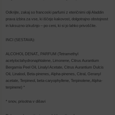
Odkrijte, zakaj so francoski parfumi z eteričnimi olji Aladdin
prava izbira za vse, ki iščejo kakovost, dolgotrajno obstojnost
in luksuzno izkušnjo – po ceni, ki si jo lahko privoščite.
INCI (SESTAVA):
ALCOHOL DENAT., PARFUM (Tetramethyl
acetyloctahydronaphtalene, Limonene, Citrus Aurantium
Bergamia Peel Oil, Linalyl Acetate, Citrus Aurantium Dulcis
Oil, Linalool, Beta-pinenes, Alpha-pinenes, Citral, Geranyl
acetate, Terpineol, beta-caryophyllene, Terpinolene, Alpha-
terpinene) *
* snov, prisotna v dišavi