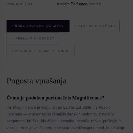
Aladdin Perfumery House
VONJNA HIŠA
✓ BREZ KRUTOSTI DO ŽIVALI
✓ 24H+ NA OBLAČILIH
✓ PREMIUM KAKOVOST
✓ ALADDIN PERFUMERY HOUSE
Pogosta vprašanja
Čemu je podoben parfum Iris Magnificence?
Iris Magnificence je inspiriran po La Vie Est Belle Iris Absolu
Lancôme — enem najprestižnejših ženskih parfumov z notami
bergamota, hruške, iris absolu, jasmina, peonije, tonke, pralineja in
vanilije. Vonj je veličasten, puderasto-cvetlični gourmand, ki združuje