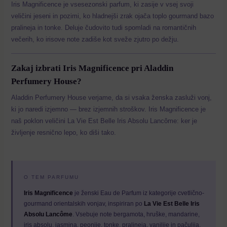
Iris Magnificence je vsesezonski parfum, ki zasije v vsej svoji
veličini jeseni in pozimi, ko hladnejši zrak ojača toplo gourmand bazo
pralineja in tonke. Deluje čudovito tudi spomladi na romantičnih
večerih, ko irisove note zadiše kot sveže zjutro po dežju.
Zakaj izbrati Iris Magnificence pri Aladdin
Perfumery House?
Aladdin Perfumery House verjame, da si vsaka ženska zasluži vonj,
ki jo naredi izjemno — brez izjemnih stroškov. Iris Magnificence je
naš poklon veličini La Vie Est Belle Iris Absolu Lancôme: ker je
življenje resnično lepo, ko diši tako.
O TEM PARFUMU
Iris Magnificence
je ženski Eau de Parfum iz kategorije cvetlično-
gourmand orientalskih vonjav, inspiriran po
La Vie Est Belle Iris
Absolu Lancôme
. Vsebuje note bergamota, hruške, mandarine,
iris absolu, jasmina, peonije, tonke, pralineja, vanilije in pačulija.