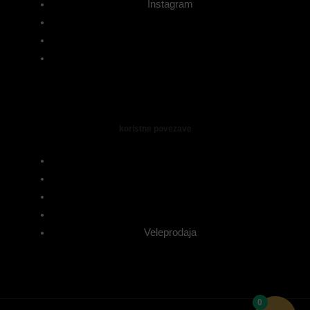
Instagram
koristne povezave
Veleprodaja
0