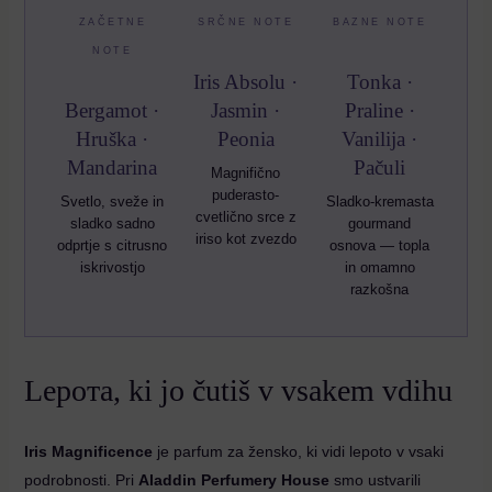
ZAČETNE
SRČNE NOTE
BAZNE NOTE
NOTE
Iris Absolu ·
Tonka ·
Bergamot ·
Jasmin ·
Praline ·
Hruška ·
Peonia
Vanilija ·
Mandarina
Pačuli
Magnifično
puderasto-
Svetlo, sveže in
Sladko-kremasta
cvetlično srce z
sladko sadno
gourmand
iriso kot zvezdo
odprtje s citrusno
osnova — topla
iskrivostjo
in omamno
razkošna
Lepoта, ki jo čutiš v vsakem vdihu
Iris Magnificence
je parfum za žensko, ki vidi lepoto v vsaki
podrobnosti. Pri
Aladdin Perfumery House
smo ustvarili