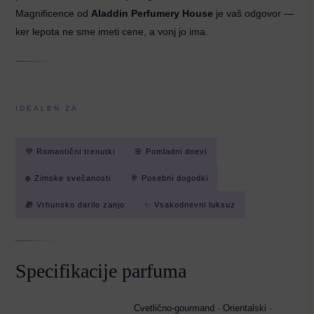
Magnificence od
Aladdin Perfumery House
je vaš odgovor —
ker lepota ne sme imeti cene, a vonj jo ima.
IDEALEN ZA
💜 Romantični trenutki
🌸 Pomladni dnevi
❄️ Zimske svečanosti
🥂 Posebni dogodki
🎁 Vrhunsko darilo zanjo
✨ Vsakodnevni luksuz
Specifikacije parfuma
Cvetlično-gourmand · Orientalski ·