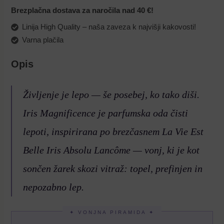
Brezplačna dostava za naročila nad 40 €!
Linija High Quality – naša zaveza k najvišji kakovosti!
Varna plačila
Opis
Življenje je lepo — še posebej, ko tako diši.
Iris Magnificence je parfumska oda čisti
lepoti, inspirirana po brezčasnem La Vie Est
Belle Iris Absolu Lancôme — vonj, ki je kot
sončen žarek skozi vitraž: topel, prefinjen in
nepozabno lep.
✦ VONJNA PIRAMIDA ✦