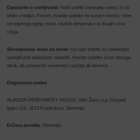
Register
Lost your password?
Opozorilo o vnetljivosti
:
Naši izdelki vsebujejo snovi, ki so
lahko vnetljivi. Prosim, hranite izdelke na suhem mestu, stran
od odprtega ognja, isker, visokih temperatur in drugih virov
vžiga.
Shranjevanje stran od otrok:
Vsi naši izdelki so namenjeni
uporabi pod nadzorom odraslih. Hranite izdelke izven dosega
otrok, da preprečite nevarnost zaužitja ali nesreče
Odgovorna oseba:
ALADDIN PERFUMERY HOUSE, Aleš Žlavs s.p. Dol pod
gojko 21b, 3213 Frankolovo, Slovenija
Država porekla
: Slovenija