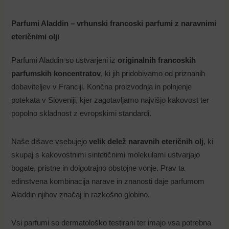
Parfumi Aladdin – vrhunski francoski parfumi z naravnimi
eteričnimi olji
Parfumi Aladdin so ustvarjeni iz
originalnih francoskih
parfumskih koncentratov
, ki jih pridobivamo od priznanih
dobaviteljev v Franciji. Končna proizvodnja in polnjenje
potekata v Sloveniji, kjer zagotavljamo najvišjo kakovost ter
popolno skladnost z evropskimi standardi.
Naše dišave vsebujejo
velik delež naravnih eteričnih olj
, ki
skupaj s kakovostnimi sintetičnimi molekulami ustvarjajo
bogate, pristne in dolgotrajno obstojne vonje. Prav ta
edinstvena kombinacija narave in znanosti daje parfumom
Aladdin njihov značaj in razkošno globino.
Vsi parfumi so dermatološko testirani ter imajo vsa potrebna