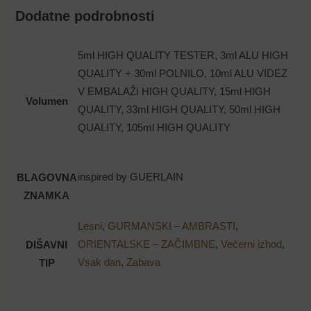
Dodatne podrobnosti
5ml HIGH QUALITY TESTER, 3ml ALU HIGH
QUALITY + 30ml POLNILO, 10ml ALU VIDEZ
V EMBALAŽI HIGH QUALITY, 15ml HIGH
Volumen
QUALITY, 33ml HIGH QUALITY, 50ml HIGH
QUALITY, 105ml HIGH QUALITY
inspired by GUERLAIN
BLAGOVNA
ZNAMKA
Lesni
,
GURMANSKI – AMBRASTI
,
ORIENTALSKE – ZAČIMBNE
,
Večerni izhod
,
DIŠAVNI
Vsak dan
,
Zabava
TIP