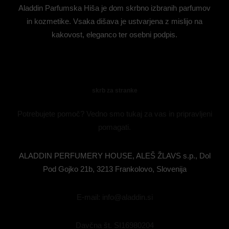
Aladdin Parfumska Hiša je dom skrbno izbranih parfumov
in kozmetike. Vsaka dišava je ustvarjena z mislijo na
kakovost, eleganco ter osebni podpis.
skrb za stranke
Potrebujete pomoč? Vedno smo tukaj za vas in pripravljeni
pomagati.
ALADDIN PERFUMERY HOUSE, ALEŠ ŽLAVS s.p., Dol
Pod Gojko 21b, 3213 Frankolovo, Slovenija
E-mail: info@aladdin.si
Davčna št. SI16980204