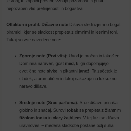
je vonj, ki zapolni prostor, vzbuja pozornost in pusti
nepozaben vtis prefinjenosti in bogastva.
Olfaktorni profil: Dišavne note
Dišava sledi izjemno bogati
piramidi, kjer se sladkost prepleta z dimnimi in lesnimi toni.
Tukaj so vse navedene note:
Zgornje note (Prvi vtis):
Uvod je močan in takojšen.
Dominira naraven, gost
med
, ki ga dopolnjujejo
cvetlične note
sivke
in pikantni
janež
. Ta začetek je
sladek, a aromatičen in takoj nakazuje na luksuzno
naravo dišave.
Srednje note (Srce parfuma):
Srce dišave prinaša
globino in značaj. Surovi
tobak
se prepleta z žlahtnim
fižolom tonka
in
clary žajbljem
. V tej fazi se dišava
uravnovesi – medena sladkoba postane bolj suha,