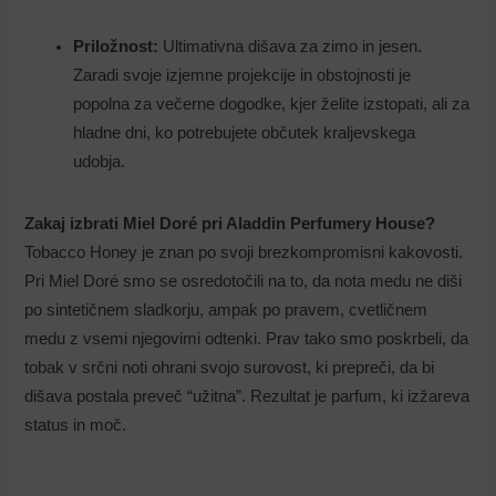
Priložnost:
Ultimativna dišava za zimo in jesen.
Zaradi svoje izjemne projekcije in obstojnosti je
popolna za večerne dogodke, kjer želite izstopati, ali za
hladne dni, ko potrebujete občutek kraljevskega
udobja.
Zakaj izbrati Miel Doré pri Aladdin Perfumery House?
Tobacco Honey je znan po svoji brezkompromisni kakovosti.
Pri Miel Doré smo se osredotočili na to, da nota medu ne diši
po sintetičnem sladkorju, ampak po pravem, cvetličnem
medu z vsemi njegovimi odtenki. Prav tako smo poskrbeli, da
tobak v srčni noti ohrani svojo surovost, ki prepreči, da bi
dišava postala preveč “užitna”. Rezultat je parfum, ki izžareva
status in moč.