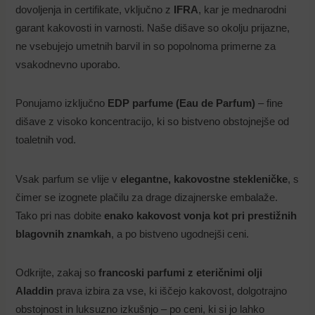
dovoljenja in certifikate, vključno z
IFRA
, kar je mednarodni
garant kakovosti in varnosti. Naše dišave so okolju prijazne,
ne vsebujejo umetnih barvil in so popolnoma primerne za
vsakodnevno uporabo.
Ponujamo izključno
EDP parfume (Eau de Parfum)
– fine
dišave z visoko koncentracijo, ki so bistveno obstojnejše od
toaletnih vod.
Vsak parfum se vlije v
elegantne, kakovostne stekleničke
, s
čimer se izognete plačilu za drage dizajnerske embalaže.
Tako pri nas dobite
enako kakovost vonja kot pri prestižnih
blagovnih znamkah
, a po bistveno ugodnejši ceni.
Odkrijte, zakaj so
francoski parfumi z eteričnimi olji
Aladdin
prava izbira za vse, ki iščejo kakovost, dolgotrajno
obstojnost in luksuzno izkušnjo – po ceni, ki si jo lahko