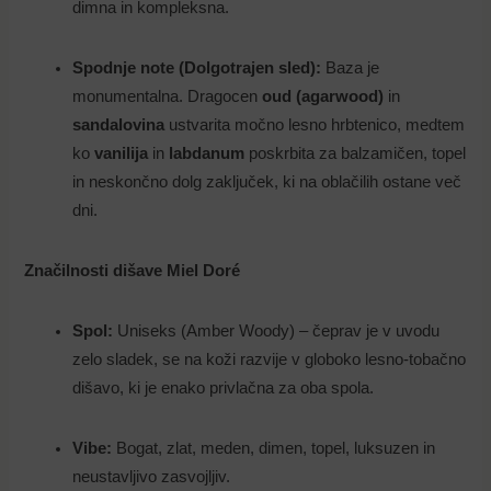
dimna in kompleksna.
Spodnje note (Dolgotrajen sled):
Baza je
monumentalna. Dragocen
oud (agarwood)
in
sandalovina
ustvarita močno lesno hrbtenico, medtem
ko
vanilija
in
labdanum
poskrbita za balzamičen, topel
in neskončno dolg zaključek, ki na oblačilih ostane več
dni.
Značilnosti dišave Miel Doré
Spol:
Uniseks (Amber Woody) – čeprav je v uvodu
zelo sladek, se na koži razvije v globoko lesno-tobačno
dišavo, ki je enako privlačna za oba spola.
Vibe:
Bogat, zlat, meden, dimen, topel, luksuzen in
neustavljivo zasvojljiv.