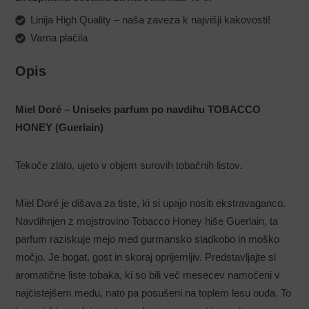
Linija High Quality – naša zaveza k najvišji kakovosti!
Varna plačila
Opis
Miel Doré – Uniseks parfum po navdihu TOBACCO
HONEY (Guerlain)
Tekoče zlato, ujeto v objem surovih tobačnih listov.
Miel Doré je dišava za tiste, ki si upajo nositi ekstravaganco.
Navdihnjen z mojstrovino Tobacco Honey hiše Guerlain, ta
parfum raziskuje mejo med gurmansko sladkobo in moško
močjo. Je bogat, gost in skoraj oprijemljiv. Predstavljajte si
aromatične liste tobaka, ki so bili več mesecev namočeni v
najčistejšem medu, nato pa posušeni na toplem lesu ouda. To