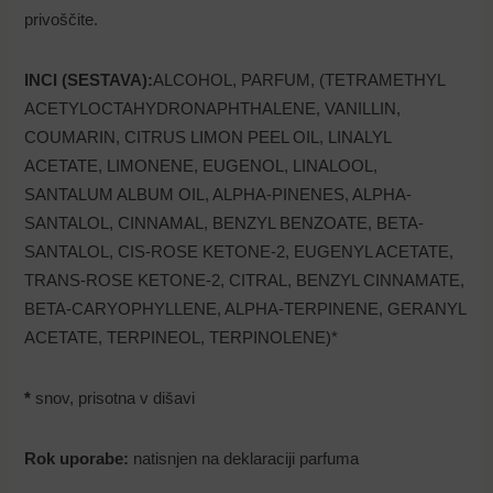
privoščite.
INCI (SESTAVA)
:
ALCOHOL, PARFUM, (TETRAMETHYL
ACETYLOCTAHYDRONAPHTHALENE, VANILLIN,
COUMARIN, CITRUS LIMON PEEL OIL, LINALYL
ACETATE, LIMONENE, EUGENOL, LINALOOL,
SANTALUM ALBUM OIL, ALPHA-PINENES, ALPHA-
SANTALOL, CINNAMAL, BENZYL BENZOATE, BETA-
SANTALOL, CIS-ROSE KETONE-2, EUGENYL ACETATE,
Uporabniško ime ali e-poštni naslov
TRANS-ROSE KETONE-2, CITRAL, BENZYL CINNAMATE,
BETA-CARYOPHYLLENE, ALPHA-TERPINENE, GERANYL
ACETATE, TERPINEOL, TERPINOLENE)*
Geslo
*
snov, prisotna v dišavi
Zapomni si me
Rok uporabe:
natisnjen na deklaraciji parfuma